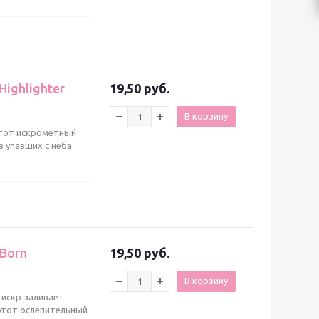
Highlighter
19,50 руб.
В корзину
этот искрометный
в упавших с неба
 Born
19,50 руб.
В корзину
 искр заливает
 этот ослепительный