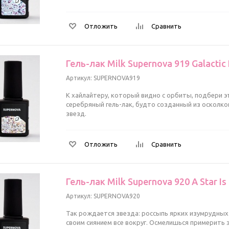
Отложить
Сравнить
Гель-лак Milk Supernova 919 Galactic 
Артикул: SUPERNOVA919
К хайлайтеру, который видно с орбиты, подбери 
серебряный гель-лак, будто созданный из осколко
звезд.
Отложить
Сравнить
Гель-лак Milk Supernova 920 A Star Is
Артикул: SUPERNOVA920
Так рождается звезда: россыпь ярких изумрудных
своим сиянием все вокруг. Осмелишься примерить