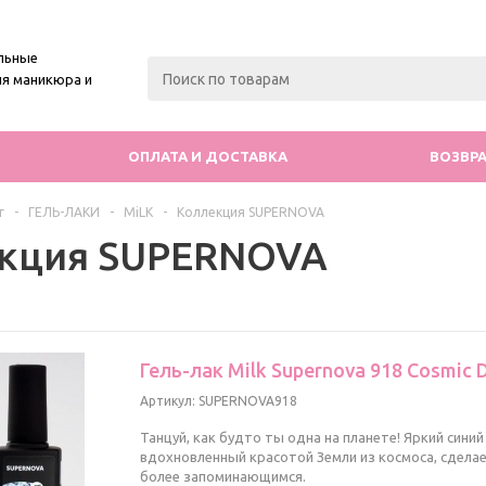
льные
я маникюра и
ОПЛАТА И ДОСТАВКА
ВОЗВРА
г
-
ГЕЛЬ-ЛАКИ
-
MiLK
-
Коллекция SUPERNOVA
кция SUPERNOVA
Гель-лак Milk Supernova 918 Cosmic 
Артикул: SUPERNOVA918
Танцуй, как будто ты одна на планете! Яркий синий
вдохновленный красотой Земли из космоса, сдела
более запоминающимся.