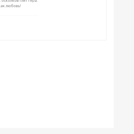
 осколков глиттера.
как любовь!